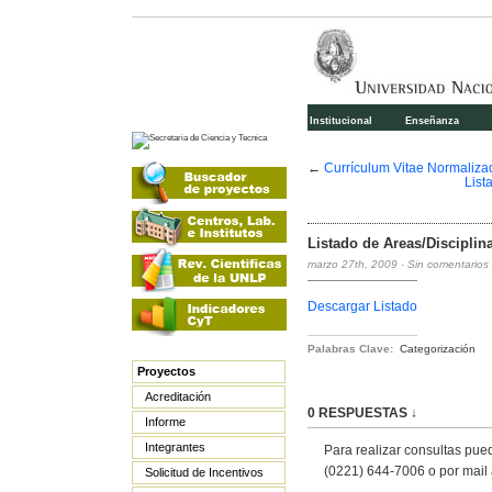
Institucional
Enseñanza
←
Currículum Vitae Normaliza
List
Listado de Areas/Disciplin
marzo 27th, 2009
·
Sin comentarios
Descargar Listado
Palabras Clave:
Categorización
Proyectos
Acreditación
0 RESPUESTAS ↓
Informe
Integrantes
Para realizar consultas pue
(0221) 644-7006 o por mail 
Solicitud de Incentivos