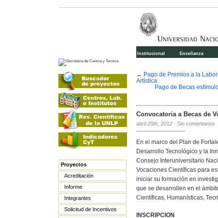
Institucional
Enseñanza
←
Pago de Premios a la Labor 
Artística
Pago de Becas estímulo 
Convocatoria a Becas de Vo
abril 20th, 2012
·
Sin comentarios
En el marco del Plan de Fortale
Desarrollo Tecnológico y la In
Consejo Interuniversitario Nac
Proyectos
Vocaciones Científicas para es
Acreditación
iniciar su formación en invest
Informe
que se desarrollen en el ámbit
Científicas, Humanísticas, Tecn
Integrantes
Solicitud de Incentivos
INSCRIPCION