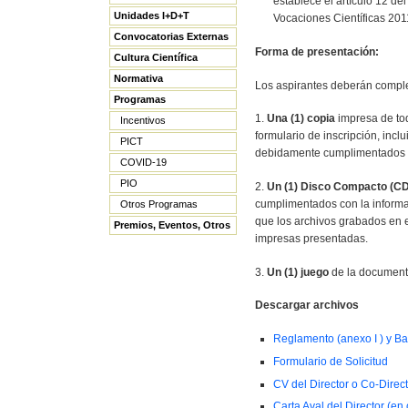
establece el artículo 12 d
Unidades I+D+T
Vocaciones Científicas 201
Convocatorias Externas
Forma de presentación:
Cultura Científica
Normativa
Los aspirantes deberán comple
Programas
1.
Una (1) copia
impresa de to
Incentivos
formulario de inscripción, inclu
PICT
debidamente cumplimentados 
COVID-19
PIO
2.
Un (1) Disco Compacto (C
cumplimentados con la informac
Otros Programas
que los archivos grabados en 
Premios, Eventos, Otros
impresas presentadas.
3.
Un (1) juego
de la documenta
Descargar archivos
Reglamento (anexo I ) y Ba
Formulario de Solicitud
CV del Director o Co-Direc
Carta Aval del Director (e