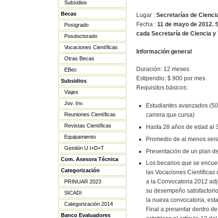
Subsidios
Becas
Lugar :
Secretarías de Cienc
Fecha :
11 de mayo de 2012. 
Postgrado
cada Secretaría de Ciencia 
Posdoctorado
Vocaciones Científicas
Información general
Otras Becas
Duración: 12 meses
EBec
Estipendio: $ 900 por mes
Subsidios
Requisitos básicos:
Viajes
Jov. Inv.
Estudiantes avanzados (50
carrera que cursa)
Reuniones Científicas
Revistas Científicas
Hasta 28 años de edad al 
Equipamiento
Promedio de al menos seis 
Gestión U I+D+T
Presentación de un plan de
Com. Asesora Técnica
Los becarios que se encue
Categorización
las Vocaciones Científicas
a la Convocatoria 2012 adj
PRINUAR 2023
su desempeño satisfactorio
SICADI
la nueva convocatoria, est
Categorización 2014
Final a presentar dentro de
Banco Evaluadores