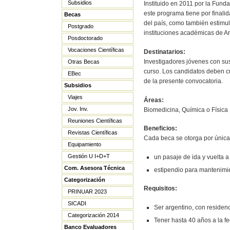
Subsidios
Instituido en 2011 por la Fund
este programa tiene por finalid
Becas
del país, como también estimul
Postgrado
instituciones académicas de A
Posdoctorado
Vocaciones Científicas
Destinatarios:
Investigadores jóvenes con sus
Otras Becas
curso. Los candidatos deben c
EBec
de la presente convocatoria.
Subsidios
Viajes
Áreas:
Jov. Inv.
Biomedicina, Química o Física
Reuniones Científicas
Beneficios:
Revistas Científicas
Cada beca se otorga por únic
Equipamiento
Gestión U I+D+T
un pasaje de ida y vuelta 
Com. Asesora Técnica
estipendio para mantenimi
Categorización
Requisitos:
PRINUAR 2023
SICADI
Ser argentino, con residenc
Categorización 2014
Tener hasta 40 años a la f
Banco Evaluadores