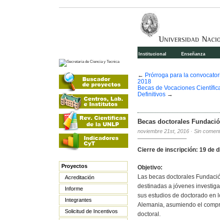
Institucional
Enseñanza
←
Prórroga para la convocator
2018
Becas de Vocaciones Científic
Definitivos
→
Becas doctorales Fundació
noviembre 21st, 2016
·
Sin coment
Cierre de inscripción: 19 de 
Proyectos
Objetivo:
Las becas doctorales Fundaci
Acreditación
destinadas a jóvenes investiga
Informe
sus estudios de doctorado en l
Integrantes
Alemania, asumiendo el comprom
Solicitud de Incentivos
doctoral.