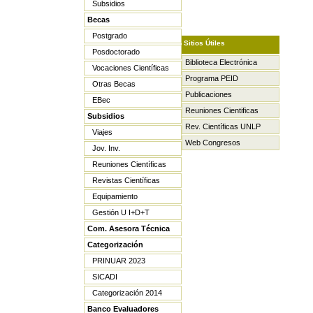
Subsidios
Becas
Postgrado
Sitios Útiles
Posdoctorado
Biblioteca Electrónica
Vocaciones Científicas
Programa PEID
Otras Becas
Publicaciones
EBec
Reuniones Cientificas
Subsidios
Rev. Científicas UNLP
Viajes
Web Congresos
Jov. Inv.
Reuniones Científicas
Revistas Científicas
Equipamiento
Gestión U I+D+T
Com. Asesora Técnica
Categorización
PRINUAR 2023
SICADI
Categorización 2014
Banco Evaluadores