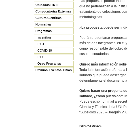
Las propuestas podrán incorpo
Unidades I+D+T
que no pertenezcan a la instit
tratamiento de colecciones com
Convocatorias Externas
metodológicas.
Cultura Científica
Normativa
¿La propuesta puede ser indi
Programas
Podrán presentarse propuestas
Incentivos
más de dos integrantes, en cu
PICT
como responsable del cobro del
COVID-19
caso de coautorías.
PIO
Otros Programas
Quiero más información sobre
Toda la información referida a
Premios, Eventos, Otros
llamado que puede descargar al
detenidamente el documento ant
Quiero hacer una pregunta cu
llamado, ¿cómo puedo comu
Puede escribir un mail a secret
Ciencia y Técnica de la UNLP 
“Subsidios 2023 – Joaquín V. 
DESCARGAS: