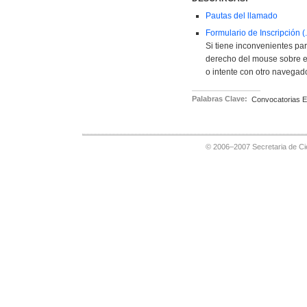
Pautas del llamado
Formulario de Inscripción (
Si tiene inconvenientes par
derecho del mouse sobre e
o intente con otro navegado
Palabras Clave:
Convocatorias E
© 2006–2007 Secretaria de Cie