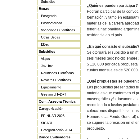
Subsidios
¿Quiénes pueden participar?
Becas
Podrán participar de la convoc
Postgrado
formación, y también estudiant
materias de la carrera aproba
Posdoctorado
tener la nacionalidad argentina
Vocaciones Científicas
residencia en el país.
Otras Becas
EBec
¿En qué consiste el subsidio
Subsidios
Se otorgará el subsidio a un 
seis meses (agosto-diciembre 2
Viajes
$ 120.000 por cada propuesta s
Jov. Inv.
cuotas mensuales de $20.000.
Reuniones Científicas
Revistas Científicas
¿Qué propuestas se pueden 
Las propuestas presentadas te
Equipamiento
materiales que conformen el pa
Gestión U I+D+T
museográfico y/o documental d
Com. Asesora Técnica
recomienda a las/los postulant
Categorización
colecciones disponibles en las
PRINUAR 2023
Hemeroteca, Fondo General) o 
se sugiere la precisión en el e
SICADI
propuesto.
Categorización 2014
Banco Evaluadores