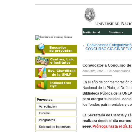
Institucional
Enseñanza
←
Convocatoria Categorizac
CONCURSO CIC/CINDEFI/I
Convocatoria Concurso de 
abril 28th, 2023
·
Sin comentarios
En el año de conmemoración de
Nacional de la Plata, el Dr. Jo
Biblioteca Pública de la UNL
para otorgar subsidios, con el 
Proyectos
los fondos patrimoniales y co
Acreditación
Informe
La Secretaría de Ciencia y T
Integrantes
realizará desde el día marte
2023
.
Prórroga hasta el día 16
Solicitud de Incentivos