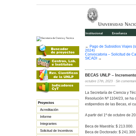
Institucional
Enseñanza
←
Pago de Subsidios Viajes (
2024)
Convocatoria – Solicitud de Ca
SICADI
→
BECAS UNLP – Incremento 
octubre 17th, 2023
·
Sin comentar
La Secretaría de Ciencia y Té
Resolución Nº 1104/23, se ha 
Proyectos
estipendios de las Becas, el cu
Acreditación
A partir del 1º de octubre de 2
Informe
Integrantes
Beca de Maestría: $ 213.000.
Solicitud de Incentivos
Beca de Doctorado: $ 241.300