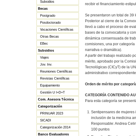
Subsidios
recibir el financiamiento estipu
Becas
Se presentaron un total de 39 
Postgrado
Posterior al cierre de la Conv
Posdoctorado
llevó a cabo el proceso de eva
Vocaciones Científicas
bases de la convocatoria y co
Otras Becas
dinámica consensuada de traba
EBec
comisiones, una por categoría 
narrativa o dramática).
Subsidios
A partir del trabajo realizado 
Viajes
mérito, aprobado por la Comisi
Jov. Inv.
Tecnológicas (CICyT) de la UN
Reuniones Científicas
administrativo correspondiente
Revistas Científicas
Orden de mérito por categorí
Equipamiento
Gestión U I+D+T
CATEGORÍA CONTENIDO AU
Com. Asesora Técnica
Para esta categoría se present
Categorización
Sentipensares de mujeres i
PRINUAR 2023
inclusión de la medicina an
SICADI
Responsable: Andrea Celin
Categorización 2014
100 puntos
Banco Evaluadores