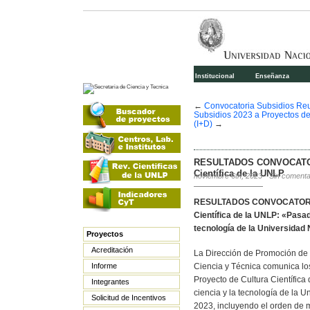
Institucional
Enseñanza
←
Convocatoria Subsidios Reu
Subsidios 2023 a Proyectos de 
(I+D)
→
RESULTADOS CONVOCATOR
Científica de la UNLP
noviembre 6th, 2023
·
Sin comenta
RESULTADOS CONVOCATORIA
Científica de la UNLP: «Pasado
tecnología de la Universidad 
Proyectos
Acreditación
La Dirección de Promoción de l
Informe
Ciencia y Técnica comunica los
Proyecto de Cultura Científica
Integrantes
ciencia y la tecnología de la U
Solicitud de Incentivos
2023, incluyendo el orden de m