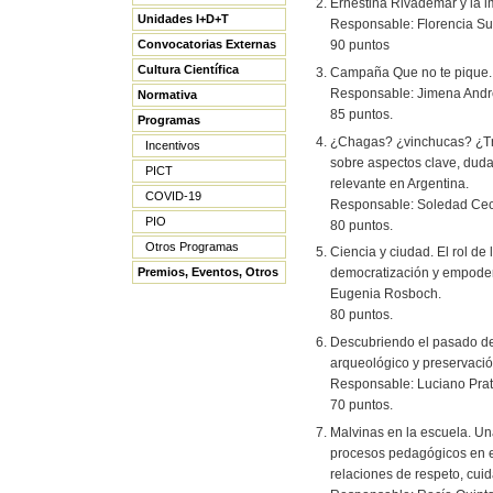
Ernestina Rivademar y la 
Unidades I+D+T
Responsable: Florencia Suá
90 puntos
Convocatorias Externas
Cultura Científica
Campaña Que no te pique. 
Responsable: Jimena Andr
Normativa
85 puntos.
Programas
¿Chagas? ¿vinchucas? ¿Tr
Incentivos
sobre aspectos clave, duda
PICT
relevante en Argentina.
COVID-19
Responsable: Soledad Ceca
PIO
80 puntos.
Otros Programas
Ciencia y ciudad. El rol de
Premios, Eventos, Otros
democratización y empode
Eugenia Rosboch.
80 puntos.
Descubriendo el pasado de 
arqueológico y preservación
Responsable: Luciano Prat
70 puntos.
Malvinas en la escuela. Un
procesos pedagógicos en el
relaciones de respeto, cuid